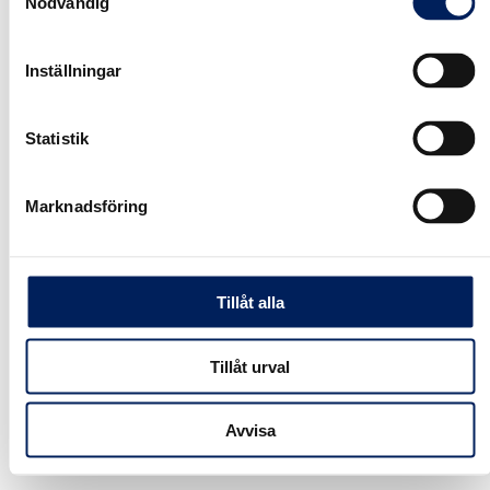
Nödvändig
Läs mer
Förstärkt långradieböj för UN/UNB
Inställningar
Läs mer
UNIK BIG
Lägg till i varukorg
Statistik
UNIK
Lägg till i varukorg
Marknadsföring
;
Tillåt alla
Tillåt urval
Avvisa