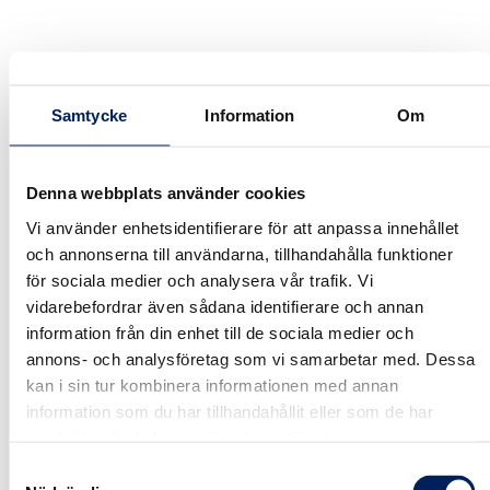
Hoppa
till
innehåll
Samtycke
Information
Om
Cart
Denna webbplats använder cookies
Vi använder enhetsidentifierare för att anpassa innehållet
och annonserna till användarna, tillhandahålla funktioner
You may be interested in…
för sociala medier och analysera vår trafik. Vi
vidarebefordrar även sådana identifierare och annan
Your cart is currently empty!
information från din enhet till de sociala medier och
annons- och analysföretag som vi samarbetar med. Dessa
kan i sin tur kombinera informationen med annan
information som du har tillhandahållit eller som de har
New in store
samlat in när du har använt deras tjänster.
Samtyckesval
Förstärkt långradieböj för UN/UNB Plastgranulat