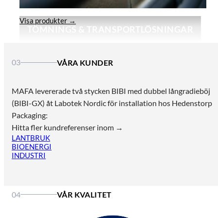
Visa produkter →
TÖMNINGS & TRANSPORTLÖSNINGAR
03
VÅRA KUNDER
MAFA levererade två stycken BIBI med dubbel långradieböj
(BIBI-GX) åt Labotek Nordic för installation hos Hedenstorp
Packaging:
Hitta fler kundreferenser inom →
LANTBRUK
BIOENERGI
INDUSTRI
04
VÅR KVALITET