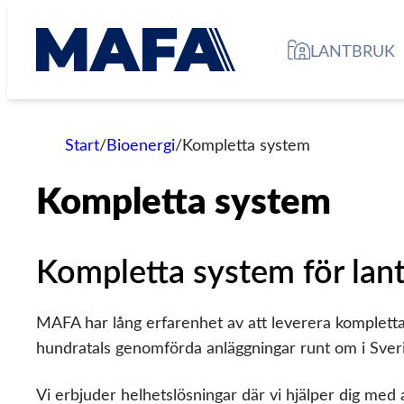
Hoppa
till
LANTBRUK
innehåll
Start
/
Bioenergi
/
Kompletta system
Kompletta system
Kompletta system för lantb
MAFA har lång erfarenhet av att leverera komplett
hundratals genomförda anläggningar runt om i Sverig
Vi erbjuder helhetslösningar där vi hjälper dig med al