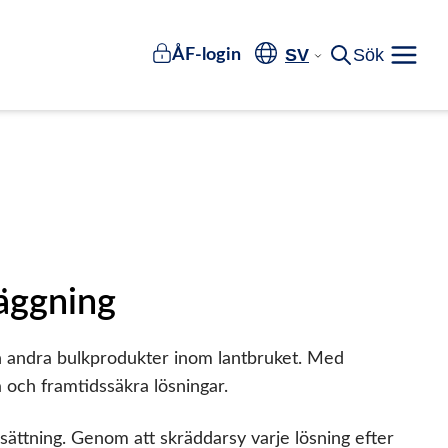
SV
Sök
ÅF-login
Meny
läggning
ch andra bulkprodukter inom lantbruket. Med
a och framtidssäkra lösningar.
iftsättning. Genom att skräddarsy varje lösning efter