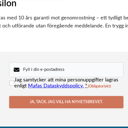
silon
med 10 års garanti mot genomrostning – ett tydligt bevis
nt och utförande utan föregående meddelande. En trygg in
E-
post
(Obligatoriskt)
Samtycke
Jag samtycker att mina personuppgifter lagras
(Obligatoriskt)
enligt
Mafas Dataskyddspolicy.
*
(Obligatoriskt)
JA, TACK. JAG VILL HA NYHETSBREVET.