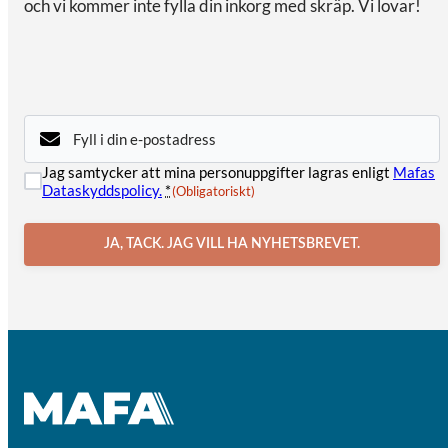
och vi kommer inte fylla din inkorg med skräp. Vi lovar!
E-
post
(Obligatoriskt)
Samtycke
Jag samtycker att mina personuppgifter lagras enligt
Mafas
(Obligatoriskt)
Dataskyddspolicy.
*
(Obligatoriskt)
JA, TACK. JAG VILL HA NYHETSBREVET.