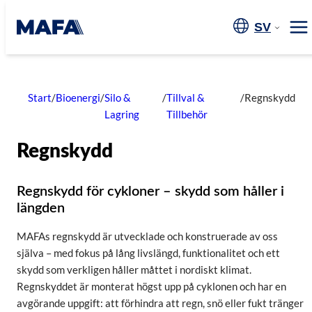
Hoppa
till
SV
Me
innehåll
Start
/
Bioenergi
/
Silo &
/
Tillval &
/
Regnskydd
Lagring
Tillbehör
Regnskydd
Regnskydd för cykloner – skydd som håller i
längden
MAFAs regnskydd är utvecklade och konstruerade av oss
själva – med fokus på lång livslängd, funktionalitet och ett
skydd som verkligen håller måttet i nordiskt klimat.
Regnskyddet är monterat högst upp på cyklonen och har en
avgörande uppgift: att förhindra att regn, snö eller fukt tränger