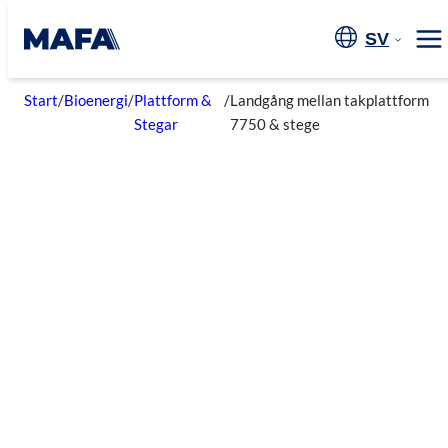
Hoppa
till
SV
Me
innehåll
Start
/
Bioenergi
/
Plattform &
/
Landgång mellan takplattform
Stegar
7750 & stege