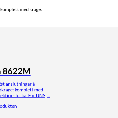
: komplett med krage.
a 8622M
st anslutningar á
lokrage: komplett med
pektionslucka. För UNS,…
rodukten