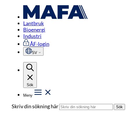
Hoppa
Start
/
Bioenergi
/
Suglåda
/
Suglåda 8621M
till
innehåll
Lantbruk
Bioenergi
Industri
ÅF-login
SV
Sök
Meny
Skriv din sökning här
Sök