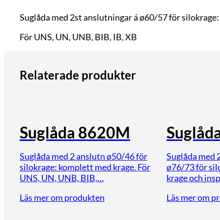
Suglåda med 2st anslutningar á ø60/57 för silokrage
För UNS, UN, UNB, BIB, IB, XB
Relaterade produkter
Suglåda 8620M
Suglåd
Suglåda med 2 anslutn ø50/46 för
Suglåda med 2
silokrage: komplett med krage. För
ø76/73 för si
UNS, UN, UNB, BIB,…
krage och ins
Läs mer om produkten
Läs mer om p