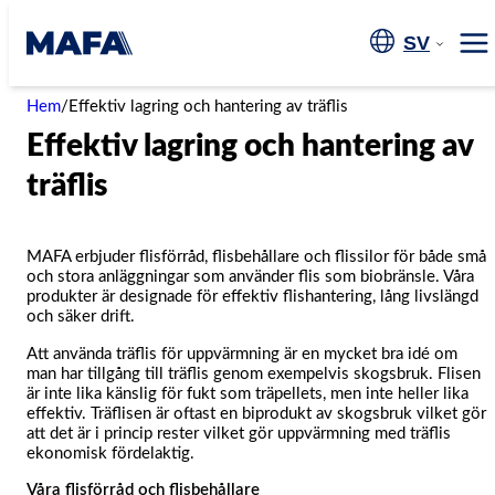
Hoppa
till
SV
Me
innehåll
Hem
/
Effektiv lagring och hantering av träflis
Effektiv lagring och hantering av
träflis
MAFA erbjuder flisförråd, flisbehållare och flissilor för både små
och stora anläggningar som använder flis som biobränsle. Våra
produkter är designade för effektiv flishantering, lång livslängd
och säker drift.
Att använda träflis för uppvärmning är en mycket bra idé om
man har tillgång till träflis genom exempelvis skogsbruk. Flisen
är inte lika känslig för fukt som träpellets, men inte heller lika
effektiv. Träflisen är oftast en biprodukt av skogsbruk vilket gör
att det är i princip rester vilket gör uppvärmning med träflis
ekonomisk fördelaktig.
Våra flisförråd och flisbehållare