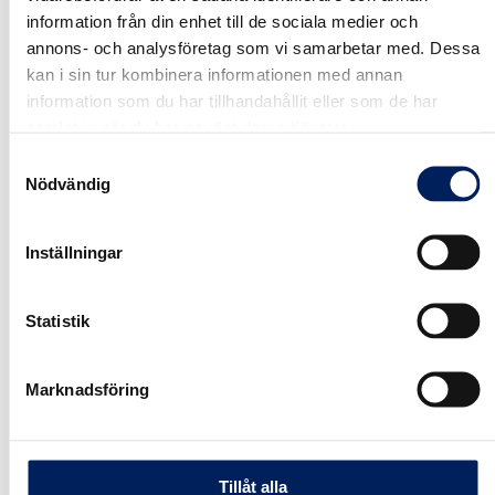
Max filstorlek:
information från din enhet till de sociala medier och
98 MB.
annons- och analysföretag som vi samarbetar med. Dessa
Samtycke
*
kan i sin tur kombinera informationen med annan
Jag samtycker att mina personuppgifter lagras
information som du har tillhandahållit eller som de har
enligt
Mafas Dataskyddspolicy.
*
*
samlat in när du har använt deras tjänster.
Samtyckesval
Nödvändig
SKICKA FÖRFRÅGAN
Inställningar
VÅR KVALITET
Statistik
10 års garanti på UNIK-silon
Marknadsföring
MAFAs fabriksmonterade UNIK-silo levereras med
10 års garanti mot genomrostning – ett tydligt bevis
på kvalitet och långsiktighet. Vi förbehåller oss
Tillåt alla
rätten att göra ändringar i produktsortiment och