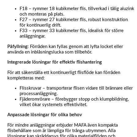
F18 – rymmer 18 kubikmeter flis, tillverkad i tålig aluzink
och monteras på plats.
F27 – rymmer 27 kubikmeter flis, robust konstruktion
för kontinuerlig drift.
F33 – rymmer 33 kubikmeter flis, idealisk för större
anläggningar.
Påfyllning
: Förråden kan fyllas genom att lyfta locket eller
använda en inblåsningslucka som tillbehör.
Integrerade lösningar för effektiv flishantering
För att säkerställa ett kontinuerligt flisflöde kan förråden
kompletteras med:
Flisskruvar – transporterar flisen vidare till brännare eller
processanläggning.
Fjäderomrörare – förebygger stopp och klumpbildning,
vilket ökar systemets effektivitet.
Anpassade lösningar för olika behov
För mindre anläggningar erbjuder MAFA även kompakta
flisbehållare som är lämpliga för trånga utrymmen. Alla
lösningar kan skräddarsys för olika materialflöden och