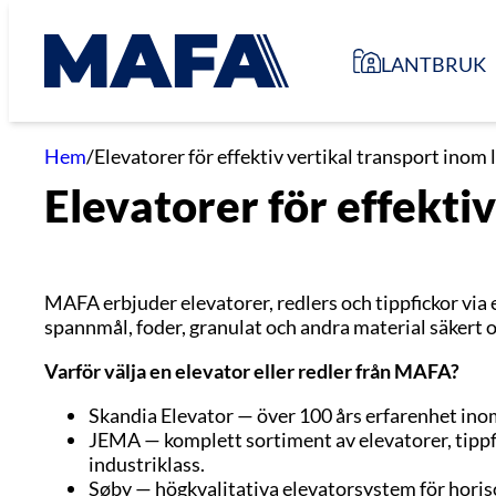
Hoppa
till
LANTBRUK
innehåll
Hem
/
Elevatorer för effektiv vertikal transport inom 
Elevatorer för effekti
MAFA erbjuder elevatorer, redlers och tippfickor vi
spannmål, foder, granulat och andra material säkert o
Varför välja en elevator eller redler från MAFA?
Skandia Elevator — över 100 års erfarenhet ino
JEMA — komplett sortiment av elevatorer, tippfi
industriklass.
Søby — högkvalitativa elevatorsystem för horison