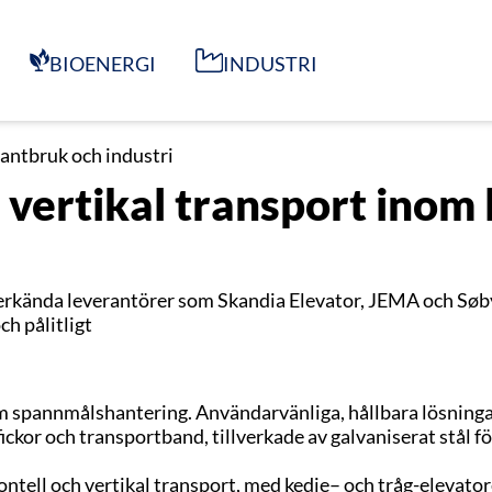
BIOENERGI
INDUSTRI
lantbruk och industri
v vertikal transport inom 
a erkända leverantörer som Skandia Elevator, JEMA och Søb
ch pålitligt
m spannmålshantering. Användarvänliga, hållbara lösninga
ckor och transportband, tillverkade av galvaniserat stål f
tell och vertikal transport, med kedje– och tråg-elevatorer