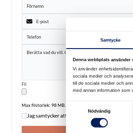
Namn
*
E-
Förnamn
post
*
Telefon
Samtycke
Kommentarer
*
Denna webbplats använder 
Vi använder enhetsidentifierar
sociala medier och analysera 
till de sociala medier och a
Fil
med annan information som du 
Samtyckesval
Max filstorlek: 98 MB.
Nödvändig
Samtycke
Jag samtycker att mina personuppgifter lagras
*