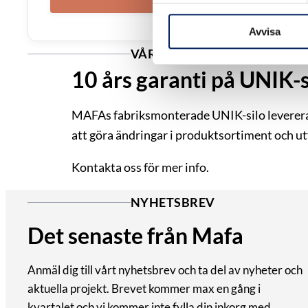
Avvisa
VÅR KVALITET
10 års garanti på UNIK-s
MAFAs fabriksmonterade UNIK-silo levereras m
att göra ändringar i produktsortiment och u
Kontakta oss för mer info.
NYHETSBREV
Det senaste från Mafa
Anmäl dig till vårt nyhetsbrev och ta del av nyheter och
aktuella projekt. Brevet kommer max en gång i
kvartalet och vi kommer inte fylla din inkorg med