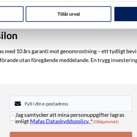
Tillåt urval
ilon
ed 10 års garanti mot genomrostning – ett tydligt bevis p
tförande utan föregående meddelande. En trygg investering
E-
post
(Obligatoriskt)
Samtycke
Jag samtycker att mina personuppgifter lagras
(Obligatoriskt)
enligt
Mafas Dataskyddspolicy.
*
(Obligatoriskt)