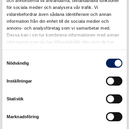
och annonserna till användarna, tillhandahålla funktioner
för sociala medier och analysera vår trafik. Vi
VÅR KVALITET
vidarebefordrar även sådana identifierare och annan
information från din enhet till de sociala medier och
annons- och analysföretag som vi samarbetar med.
Dessa kan i sin tur kombinera informationen med annan
10 års garanti på UNIK-silon
information som du har tillhandahållit eller som de har
samlat in när du har använt deras tjänster.
MAFAs fabriksmonterade UNIK-silo levereras med 10 års
Samtyckesval
garanti mot genomrostning – ett tydligt bevis på kvalitet och
långsiktighet. Vi förbehåller oss rätten att göra ändringar i
Nödvändig
produktsortiment och utförande utan föregående
meddelande. En trygg investering för dig och din
verksamhet.
Inställningar
Kontakta oss för mer info.
Statistik
NYHETSBREV
Marknadsföring
Det senaste från Mafa