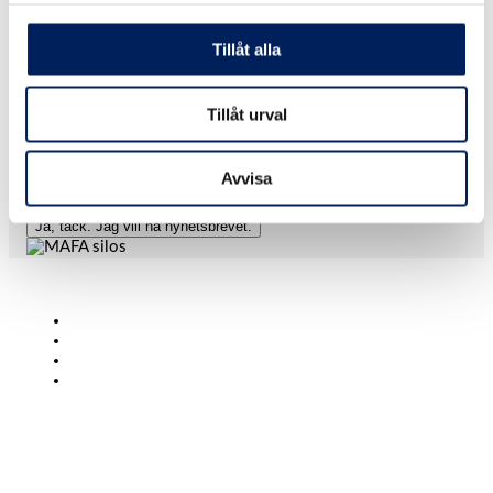
Anmäl dig till vårt nyhetsbrev och ta del av nyheter och
aktuella projekt. Brevet kommer max en gång i kvartalet och
Tillåt alla
vi kommer inte fylla din inkorg med skräp. Vi lovar!
E-post
(Obligatoriskt)
Tillåt urval
Samtycke
(Obligatoriskt)
Jag samtycker att mina personuppgifter lagras enligt
Avvisa
Mafas Dataskyddspolicy.
*
(Obligatoriskt)
Ja, tack. Jag vill ha nyhetsbrevet.
Lantbruk
Bioenergi
Industri
KONTAKT
+46 (0)431-44 52 60