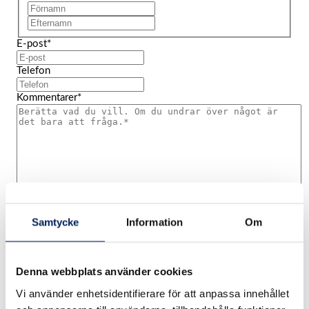
Förnamn
Efternamn
E-post
*
Telefon
Kommentarer
*
Fil
Samtycke
Information
Om
Max filstorlek: 98 MB.
Samtycke
*
Jag samtycker att mina personuppgifter lagras enligt
Denna webbplats använder cookies
Mafas Dataskyddspolicy.
*
*
Vi använder enhetsidentifierare för att anpassa innehållet
Skicka förfrågan