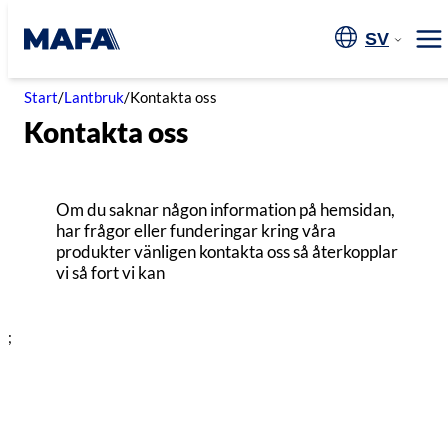
Hoppa
till
SV
Me
innehåll
Start
/
Lantbruk
/
Kontakta oss
Kontakta oss
Om du saknar någon information på hemsidan,
har frågor eller funderingar kring våra
produkter vänligen kontakta oss så återkopplar
vi så fort vi kan
;