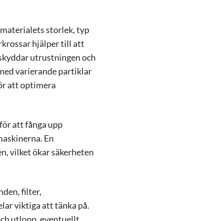
 materialets storlek, typ
rossar hjälper till att
t skyddar utrustningen och
l med varierande partiklar
för att optimera
ör att fånga upp
maskinerna. En
en, vilket ökar säkerheten
en, filter,
lar viktiga att tänka på.
ch utlopp, eventuellt