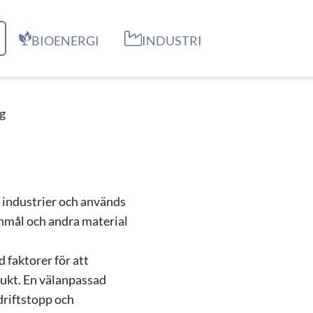
BIOENERGI
INDUSTRI
g
a industrier och används
nnmål och andra material
d faktorer för att
dukt. En välanpassad
driftstopp och