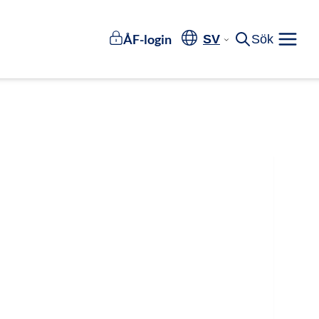
ÅF-login
SV
Sök
Meny