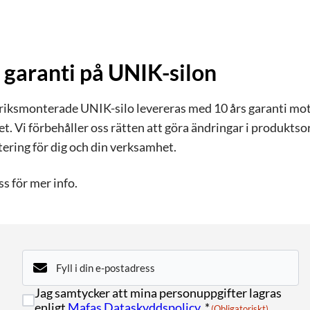
 garanti på UNIK-silon
ksmonterade UNIK-silo levereras med 10 års garanti mot g
et. Vi förbehåller oss rätten att göra ändringar i produk
tering för dig och din verksamhet.
s för mer info.
E-
post
(Obligatoriskt)
Samtycke
Jag samtycker att mina personuppgifter lagras
(Obligatoriskt)
enligt
Mafas Dataskyddspolicy.
*
(Obligatoriskt)