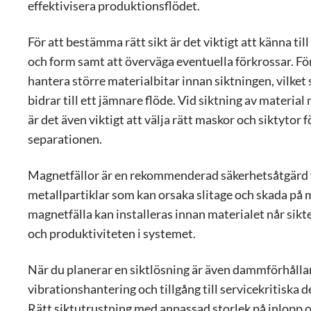
effektivisera produktionsflödet.
För att bestämma rätt sikt är det viktigt att känna till
och form samt att överväga eventuella förkrossar. Förk
hantera större materialbitar innan siktningen, vilke
bidrar till ett jämnare flöde. Vid siktning av materia
är det även viktigt att välja rätt maskor och siktytor 
separationen.
Magnetfällor är en rekommenderad säkerhetsåtgärd f
metallpartiklar som kan orsaka slitage och skada på 
magnetfälla kan installeras innan materialet når sikt
och produktiviteten i systemet.
När du planerar en siktlösning är även dammförhålland
vibrationshantering och tillgång till servicekritiska de
Rätt siktutrustning med anpassad storlek på inlopp o