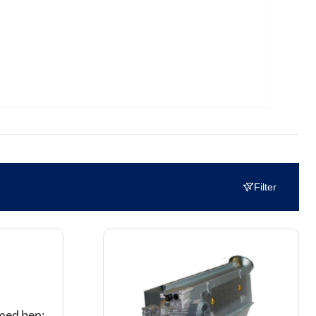
Filter
med ben: