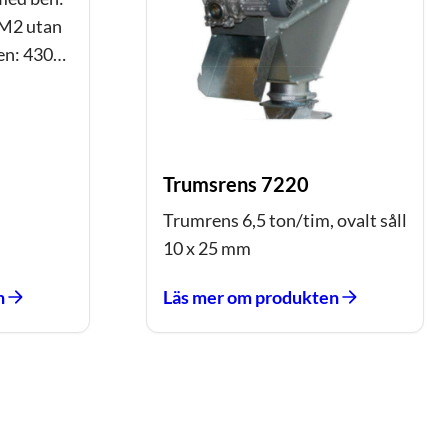
M2 utan
en: 430…
Trumsrens 7220
Trumrens 6,5 ton/tim, ovalt såll
10 x 25 mm
n
Läs mer om produkten