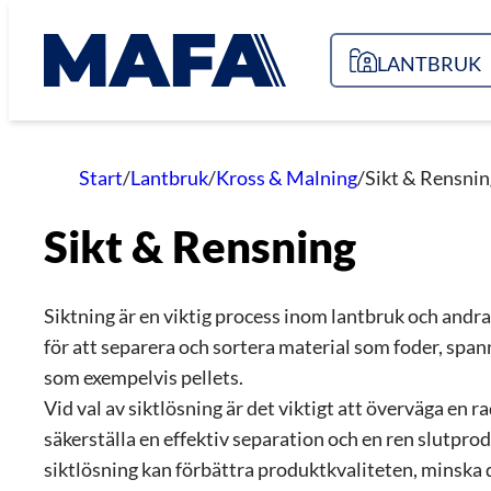
Hoppa
till
LANTBRUK
innehåll
Start
/
Lantbruk
/
Kross & Malning
/
Sikt & Rensnin
Sikt & Rensning
Siktning är en viktig process inom lantbruk och andr
för att separera och sortera material som foder, spa
som exempelvis pellets.
Vid val av siktlösning är det viktigt att överväga en ra
säkerställa en effektiv separation och en ren slutpro
siktlösning kan förbättra produktkvaliteten, minska 