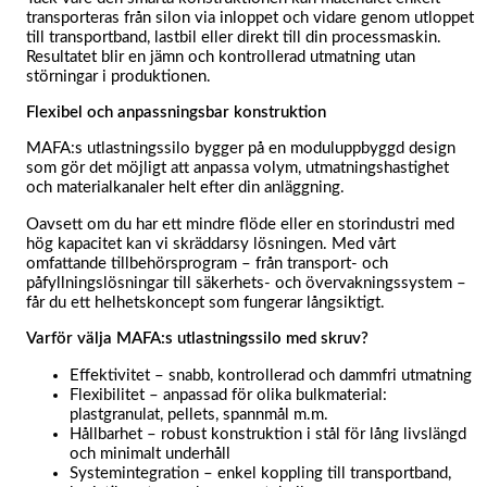
transporteras från silon via inloppet och vidare genom utloppet
till transportband, lastbil eller direkt till din processmaskin.
Resultatet blir en jämn och kontrollerad utmatning utan
störningar i produktionen.
Flexibel och anpassningsbar konstruktion
MAFA:s utlastningssilo bygger på en moduluppbyggd design
som gör det möjligt att anpassa volym, utmatningshastighet
och materialkanaler helt efter din anläggning.
Oavsett om du har ett mindre flöde eller en storindustri med
hög kapacitet kan vi skräddarsy lösningen. Med vårt
omfattande tillbehörsprogram – från transport- och
påfyllningslösningar till säkerhets- och övervakningssystem –
får du ett helhetskoncept som fungerar långsiktigt.
Varför välja MAFA:s utlastningssilo med skruv?
Effektivitet – snabb, kontrollerad och dammfri utmatning
Flexibilitet – anpassad för olika bulkmaterial:
plastgranulat, pellets, spannmål m.m.
Hållbarhet – robust konstruktion i stål för lång livslängd
och minimalt underhåll
Systemintegration – enkel koppling till transportband,