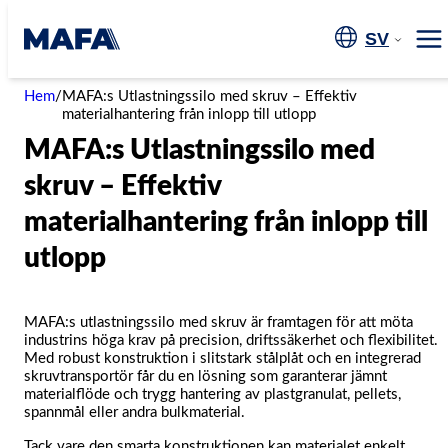
Hoppa
till
SV
Me
innehåll
Hem
/
MAFA:s Utlastningssilo med skruv – Effektiv
materialhantering från inlopp till utlopp
MAFA:s Utlastningssilo med
skruv – Effektiv
materialhantering från inlopp till
utlopp
MAFA:s utlastningssilo med skruv är framtagen för att möta
industrins höga krav på precision, driftssäkerhet och flexibilitet.
Med robust konstruktion i slitstark stålplåt och en integrerad
skruvtransportör får du en lösning som garanterar jämnt
materialflöde och trygg hantering av plastgranulat, pellets,
spannmål eller andra bulkmaterial.
Tack vare den smarta konstruktionen kan materialet enkelt