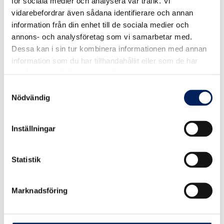
för sociala medier och analysera vår trafik. Vi
E-post
*
vidarebefordrar även sådana identifierare och annan
information från din enhet till de sociala medier och
Telefon
annons- och analysföretag som vi samarbetar med.
Kommentarer
*
Dessa kan i sin tur kombinera informationen med annan
information som du har tillhandahållit eller som de har
samlat in när du har använt deras tjänster.
Samtyckesval
Nödvändig
Inställningar
Fil
Max filstorlek: 98 MB.
Samtycke
*
Statistik
Jag samtycker att mina personuppgifter lagras enligt
Mafas Dataskyddspolicy.
*
*
Marknadsföring
Skicka förfrågan
VÅR KVALITET