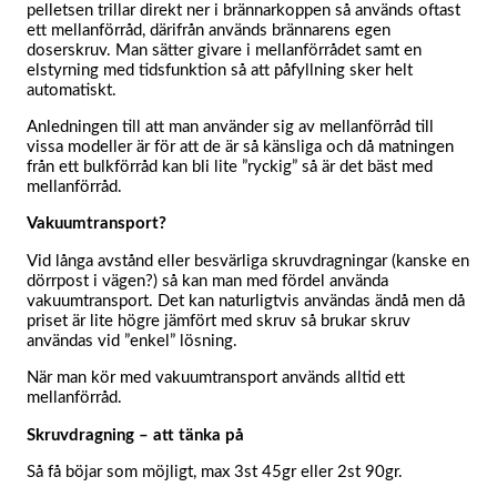
pelletsen trillar direkt ner i brännarkoppen så används oftast
ett mellanförråd, därifrån används brännarens egen
doserskruv. Man sätter givare i mellanförrådet samt en
elstyrning med tidsfunktion så att påfyllning sker helt
automatiskt.
Anledningen till att man använder sig av mellanförråd till
vissa modeller är för att de är så känsliga och då matningen
från ett bulkförråd kan bli lite ”ryckig” så är det bäst med
mellanförråd.
Vakuumtransport?
Vid långa avstånd eller besvärliga skruvdragningar (kanske en
dörrpost i vägen?) så kan man med fördel använda
vakuumtransport. Det kan naturligtvis användas ändå men då
priset är lite högre jämfört med skruv så brukar skruv
användas vid ”enkel” lösning.
När man kör med vakuumtransport används alltid ett
mellanförråd.
Skruvdragning – att tänka på
​Så få böjar som möjligt, max 3st 45gr eller 2st 90gr.​