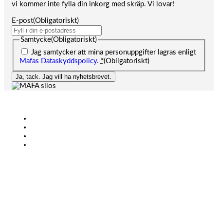
vi kommer inte fylla din inkorg med skräp. Vi lovar!
E-post
(Obligatoriskt)
Samtycke
(Obligatoriskt)
Jag samtycker att mina personuppgifter lagras enligt
Mafas Dataskyddspolicy.
*
(Obligatoriskt)
Ja, tack. Jag vill ha nyhetsbrevet.
Lantbruk
Bioenergi
Industri
KONTAKT
+46 (0)431-44 52 60
info@mafa.se
order@mafa.se