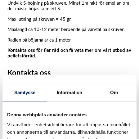
Undvik S-böjning på skruven. Minst 1m rakt rör emellan om
det måste böjas som ett S.​
Max lutning på skruven = 45 gr.​
Maxlängd ca 10-12 meter beroende på varvtal på skruven.​
Radien på böjarna är ca 1 meter.
Kontakta oss för fler råd och få veta mer om vårt utbud av
pelletsförråd.
Kontakta oss
”
*
” anger obligatoriska fält
Samtycke
Information
Om
Instagram
Detta fält används för valideringsändamål och ska lämnas
oförändrat.
Denna webbplats använder cookies
Namn
*
Vi använder enhetsidentifierare för att anpassa innehållet
Förnamn
och annonserna till användarna, tillhandahålla funktioner
Efternamn