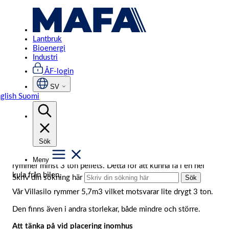
Hoppa
Hem
/
Tips för mindre anläggningar av pelletsförråd
till
innehåll
Tips för mindre anläggningar av
Lantbruk
Bioenergi
pelletsförråd
Industri
ÅF-login
Det kan vara svårt att veta hur man ska planera en mindre
SV
anläggning av pelletsförråd. Hur ska man tänka för att få en
glish
Suomi
komplett och fungerande pelletsanläggning? Här nedan
kommer vi med ett par råd och tankar för att göra det lättare
att välja rätt pelletsförråd.
Storlek på silo?
Sök
Till en vanlig villabrännare så brukar man välja en silo som
Meny
rymmer minst 3 ton pellets. Detta för att kunna få i en hel
kula från bilen.
Skriv din sökning här
Sök
Vår Villasilo rymmer 5,7m3 vilket motsvarar lite drygt 3 ton.
Den finns även i andra storlekar, både mindre och större.
Att tänka på vid placering inomhus