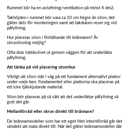
Rummet bör ha en avluftning/ventilation på minst 4 dm2.
Takhöjden i rummet bör vara ca 10 cm högre än silon, det
gäller dels för monteringen samt att takduken reser sig vid
påfyllning.
Hur placeras silon i förhållande till brännaren? Är
skruvlösning möjlig?
Ofta dras inblåsröret ut genom väggen för att underlätta
påfyllning.
Att tänka på vid placering utomhus
Viktigt att silon står i våg på ett fundament alternativt plattor
under varje ben. Fundamentet eller plattorna ska placeras på
ett icke tjälskjutande material.
Silon bör placeras på så sätt att det underlättar påfyllning så
gott det går.
Mellanförråd eller skruv direkt till brännare?
De brännarmodeller som har ett eget litet internförråd går det
utmärkt att mata direkt till. När det gäller brännarmodeller där