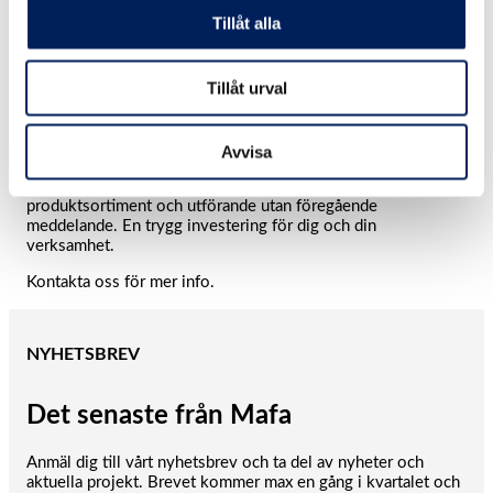
Tillåt alla
Tillåt urval
10 års garanti på UNIK-silon
MAFAs fabriksmonterade UNIK-silo levereras med 10 års
Avvisa
garanti mot genomrostning – ett tydligt bevis på kvalitet och
långsiktighet. Vi förbehåller oss rätten att göra ändringar i
produktsortiment och utförande utan föregående
meddelande. En trygg investering för dig och din
verksamhet.
Kontakta oss för mer info.
NYHETSBREV
Det senaste från Mafa
Anmäl dig till vårt nyhetsbrev och ta del av nyheter och
aktuella projekt. Brevet kommer max en gång i kvartalet och