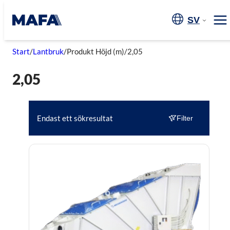
Hoppa
till
SV
Me
innehåll
Start
/
Lantbruk
/
Produkt Höjd (m)
/
2,05
2,05
Endast ett sökresultat
Filter