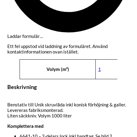
Laddar formulär…
Ett fel uppstod vid laddning av formuläret. Använd
kontaktinformationen ovan istället.
Attribut
Värde
Volym (m³)
1
Beskrivning
Benstativ till Unik skruvlåda inkl konisk förhöjning & galler.
Levereras fabriksmonterad.
Liten säckkniv. Volym 1000 liter
Komplettera med
6641-10 – 2-delars lock inkl handtag. Se bild 2.