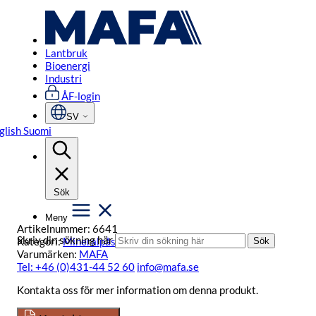
Hoppa
Start
/
Lantbruk
/
Mineralpåslag
/
Materialpåslag med Unik-
till
skruvlåda med Konisk Förhöjning 1000 liter
innehåll
Lantbruk
Bioenergi
Industri
ÅF-login
SV
glish
Suomi
Materialpåslag med Unik-
skruvlåda med Konisk
Förhöjning 1000 liter
Sök
Meny
Artikelnummer:
6641
Skriv din sökning här
Kategori:
Mineralpåslag
,
Säckhantering
Sök
Varumärken:
MAFA
Tel: +46 (0)431-44 52 60
info@mafa.se
Kontakta oss för mer information om denna produkt.