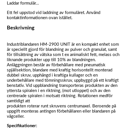
Laddar formulär…
Ett fel uppstod vid laddning av formuläret. Använd
kontaktinformationen ovan istället.
Beskrivning
Industriblandaren HM-2900 UNIT är en kompakt enhet som
är speciellt gjord för blandning av pulver och granulat, samt
för tillsättning av vätska som t ex animaliskt fett, melass och
liknande produkter upp till 10% av blandningen.
Anläggningen består av förbehållare med pneumatisk
spjällsektion, blandare med kraftig horisontellt monterad
dubbel skruv, upphängd i kraftiga kullager och en
underbehållare med tömningsskruv, uppbyggd på ett kraftigt
benstativ. Vid uppblandning transporteras produkten av den
yttersta spiralen i en riktning, (mot utloppet) och av den
centrerade spiralen i motsatt riktning. Rotationen medför
samtidigt att
produkten roterar runt skruvens centrumaxel. Beroende på
uppgift monteras antingen förbehållaren eller blandaren på
vågceller.
Specifikationer: