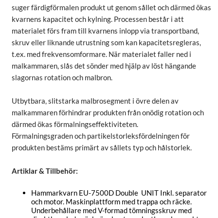
suger färdigförmalen produkt ut genom sållet och därmed ökas
kvarnens kapacitet och kylning. Processen består i att
materialet förs fram till kvarnens inlopp via transportband,
skruv eller liknande utrustning som kan kapacitetsregleras,
t.ex. med frekvensomformare. När materialet faller ned i
malkammaren, slås det sönder med hjälp av löst hängande
slagornas rotation och malbron.
Utbytbara, slitstarka malbrosegment i övre delen av
malkammaren förhindrar produkten från onödig rotation och
därmed ökas förmalningseffektiviteten.
Förmalningsgraden och partikelstorleksfördelningen för
produkten bestäms primärt av sållets typ och hålstorlek.
Artiklar & Tillbehör:
Hammarkvarn EU-7500D Double UNIT Inkl. separator
och motor. Maskinplattform med trappa och räcke.
Underbehållare med V-formad tömningsskruv med