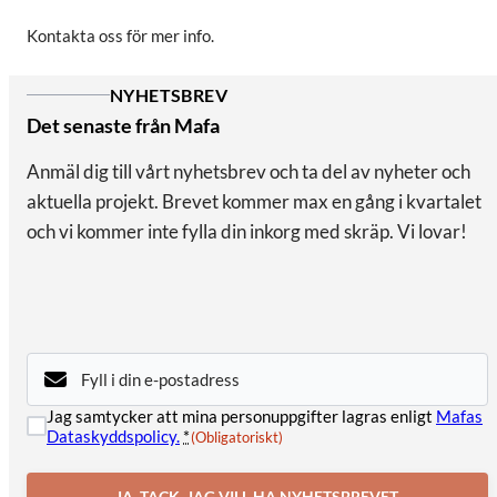
Kontakta oss för mer info.
NYHETSBREV
Det senaste från Mafa
Anmäl dig till vårt nyhetsbrev och ta del av nyheter och
aktuella projekt. Brevet kommer max en gång i kvartalet
och vi kommer inte fylla din inkorg med skräp. Vi lovar!
E-
post
(Obligatoriskt)
Samtycke
Jag samtycker att mina personuppgifter lagras enligt
Mafas
(Obligatoriskt)
Dataskyddspolicy.
*
(Obligatoriskt)
JA, TACK. JAG VILL HA NYHETSBREVET.