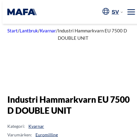
Hoppa
till
SV
Me
innehåll
Start
/
Lantbruk
/
Kvarnar
/
Industri Hammarkvarn EU 7500 D
DOUBLE UNIT
Industri Hammarkvarn EU 7500
D DOUBLE UNIT
Kategori:
Kvarnar
Varumärken:
Euromilling