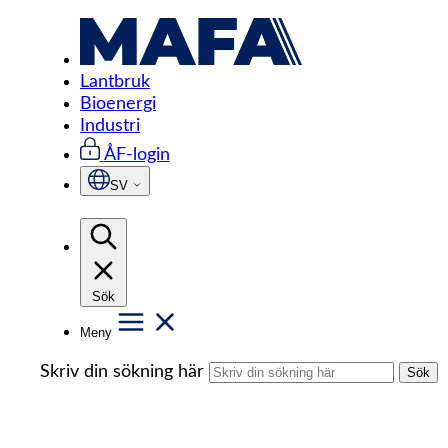
Hoppa
Start
/
Lantbruk
/
Cyklon
/
Ljuddämpad Cyklon
till
innehåll
Lantbruk
Bioenergi
Industri
ÅF-login
SV
Sök
Meny
Skriv din sökning här
Sök