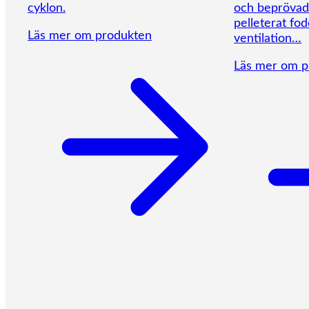
cyklon.
och beprövad 
pelleterat fod
Läs mer om produkten
ventilation…
Läs mer om p