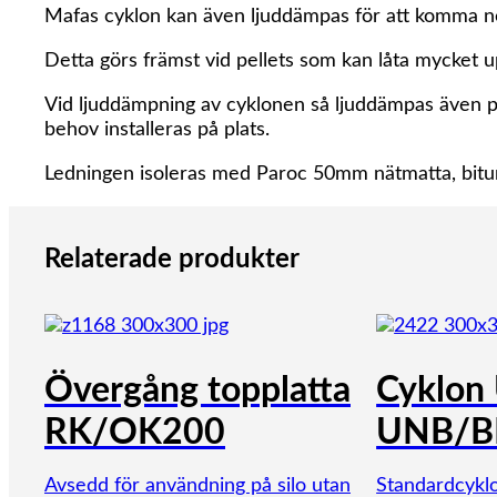
Mafas cyklon kan även ljuddämpas för att komma ner i
Detta görs främst vid pellets som kan låta mycket u
Vid ljuddämpning av cyklonen så ljuddämpas även påf
behov installeras på plats.
Ledningen isoleras med Paroc 50mm nätmatta, bitu
Relaterade produkter
Övergång topplatta
Cyklon 
RK/OK200
UNB/B
Avsedd för användning på silo utan
Standardcykl