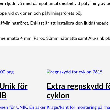
 ljudnivå med dämpat antal decibel vid påfyllning av pell
ppe vid cyklonen och påfyllningsrörets böj.
yllningsröret. Enklast är att installera den ljuddämpade 
menmatta 4 mm, Paroc 30mm nätmatta samt Alu-zink plå
Unik för
Extra regnskydd f
IB
cyklon
onen för UNIK. En säker
Krage/kant för montering på ”ha