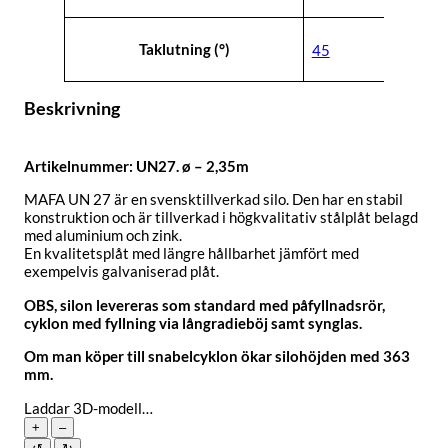
Taklutning (°)
45
Beskrivning
Artikelnummer: UN27. ø – 2,35m
MAFA UN 27 är en svensktillverkad silo. Den har en stabil
konstruktion och är tillverkad i högkvalitativ stålplåt belagd
med aluminium och zink.
En kvalitetsplåt med längre hållbarhet jämfört med
exempelvis galvaniserad plåt.
OBS, silon levereras som standard med påfyllnadsrör,
cyklon med fyllning via långradieböj samt synglas.
Om man köper till snabelcyklon ökar silohöjden med 363
mm.
Laddar 3D-modell…
+
–