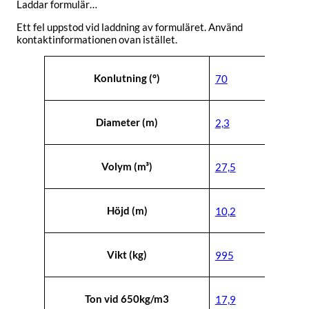
Laddar formulär…
Ett fel uppstod vid laddning av formuläret. Använd
kontaktinformationen ovan istället.
Attribut
Värde
Konlutning (°)
70
Diameter (m)
2,3
Volym (m³)
27,5
Höjd (m)
10,2
Vikt (kg)
995
Ton vid 650kg/m3
17,9