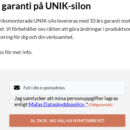
 garanti på UNIK-silon
ksmonterade UNIK-silo levereras med 10 års garanti mot g
et. Vi förbehåller oss rätten att göra ändringar i produk
tering för dig och din verksamhet.
s för mer info.
E-
post
(Obligatoriskt)
Samtycke
Jag samtycker att mina personuppgifter lagras
(Obligatoriskt)
enligt
Mafas Dataskyddspolicy.
*
(Obligatoriskt)
JA, TACK. JAG VILL HA NYHETSBREVET.