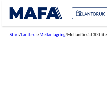
Hoppa
till
LANTBRUK
innehåll
Start
/
Lantbruk
/
Mellanlagring
/
Mellanförråd 300 lite