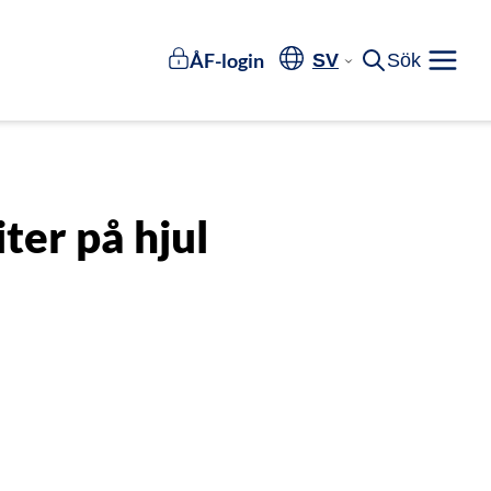
ÅF-login
SV
Sök
Meny
ter på hjul