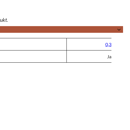
ukt.
)
0,3
Ja