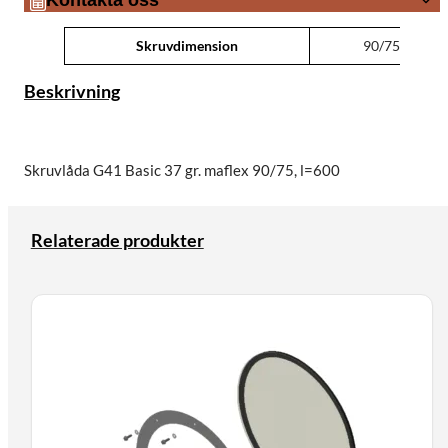
Attribut
Värde
Skruvdimension
90/75
Beskrivning
Skruvlåda G41 Basic 37 gr. maflex 90/75, l=600
Relaterade produkter