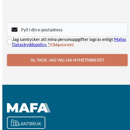
E-
post
(Obligatoriskt)
Samtycke
Jag samtycker att mina personuppgifter lagras enligt
Mafas
(Obligatoriskt)
Dataskyddspolicy.
*
(Obligatoriskt)
JA, TACK. JAG VILL HA NYHETSBREVET.
LANTBRUK