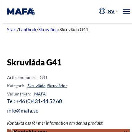
Hoppa
till
SV
Me
innehåll
Start
/
Lantbruk
/
Skruvlåda
/
Skruvlåda G41
Skruvlåda G41
Artikelnummer:
G41
Kategori:
Skruvlåda
,
Skruvlådor
Varumärken:
MAFA
Tel: +46 (0)431-44 52 60
info@mafa.se
Kontakta oss för mer information om denna produkt.
Kontakta oss