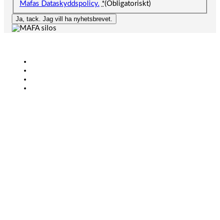
Mafas Dataskyddspolicy.
*
(Obligatoriskt)
Ja, tack. Jag vill ha nyhetsbrevet.
Lantbruk
Bioenergi
Industri
KONTAKT
+46 (0)431-44 52 60
info@mafa.se
order@mafa.se
ÖPPETTIDER LAGER
Måndag – torsdag 07.00-16.00
Fredag 07.00-15.00