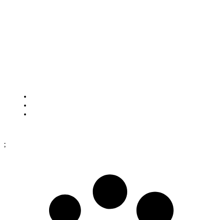
Lunchstängt 12.30-13.00
HITTA TILL OSS
Framtidsgatan 1
SE-262 73 Ängelholm
Visa på karta
Cookies
Köpinformation
Dataskyddspolicy
;