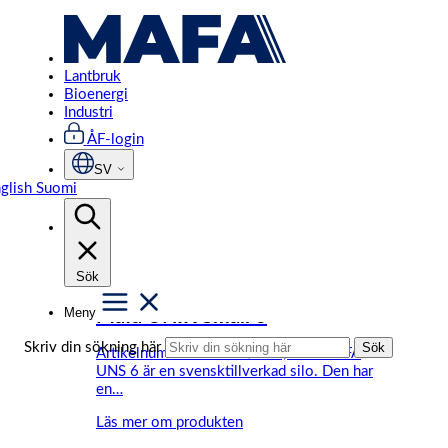
Hoppa
Start
/
Lantbruk
/
Produkt Vikt (kg)
/
380
till
innehåll
380
Lantbruk
Bioenergi
Industri
Endast ett sökresultat
ÅF-login
SV
glish
Suomi
Filter
Sök
Meny
Mafa UNIK Small 6
Skriv din sökning här
Sök
Artikelnummer: UNS6. ø – 1,89m MAFA
UNS 6 är en svensktillverkad silo. Den har
en…
Läs mer om produkten