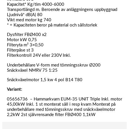
Kapacitet* Kg/tim 4000-6000
Transportlängd m. Beroende av anläggningens uppbyggnad
Ljudnivå* dB(A) 80
Vikt med motor kg 740
* = Kapaciteten beror på material och sållstorlek
Dysfilter FBØ400 x2
Motor kW 0,75
Filteryta m² 3×0,50
Filterpåse st 3
Filterkontroll 24V eller 230V Inkl.
Underbehållare V-form med tömningsskruv Ø200
Snäckväxel NMRV 75 1:25
Snäckväxelmotor 1,5 kw 4 pol B14 T80
Variant:
05656736 – Hammarkvarn EUM-35 UNIT Triple Inkl. motor
45,00kW Inkl. 1 st monterat såll i resp kvarn Monterat på
underbehållare med tömningsskruv med snäckväxelmotor
2,2kW 2st självrensande filter FBØ400 1,1kW