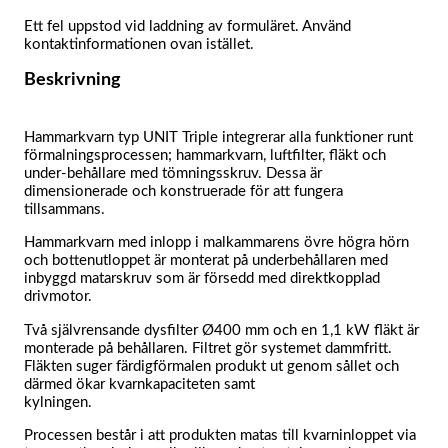
Ett fel uppstod vid laddning av formuläret. Använd
kontaktinformationen ovan istället.
Beskrivning
Hammarkvarn typ UNIT Triple integrerar alla funktioner runt
förmalningsprocessen; hammarkvarn, luftfilter, fläkt och
under-behållare med tömningsskruv. Dessa är
dimensionerade och konstruerade för att fungera
tillsammans.
Hammarkvarn med inlopp i malkammarens övre högra hörn
och bottenutloppet är monterat på underbehållaren med
inbyggd matarskruv som är försedd med direktkopplad
drivmotor.
Två självrensande dysfilter Ø400 mm och en 1,1 kW fläkt är
monterade på behållaren. Filtret gör systemet dammfritt.
Fläkten suger färdigförmalen produkt ut genom sållet och
därmed ökar kvarnkapaciteten samt
kylningen.
Processen består i att produkten matas till kvarninloppet via