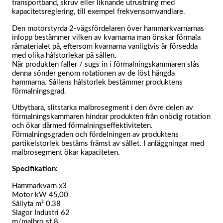
transportband, skruv eller liknande utrustning med
kapacitetsreglering, till exempel frekvensomvandlare.
Den motorstyrda 2-vägsfördelaren över hammarkvarnarnas
inlopp bestämmer vilken av kvarnarna man önskar förmala
råmaterialet på, eftersom kvarnarna vanligtvis är försedda
med olika hålstorlekar på sållen.
När produkten faller / sugs in i förmalningskammaren slås
denna sönder genom rotationen av de löst hängda
hammarna. Sållens hålstorlek bestämmer produktens
förmalningsgrad.
Utbytbara, slitstarka malbrosegment i den övre delen av
förmalningskammaren hindrar produkten från onödig rotation
och ökar därmed förmalningseffektiviteten.
Förmalningsgraden och fördelningen av produktens
partikelstorlek bestäms främst av sållet. I anläggningar med
malbrosegment ökar kapaciteten.
Specifikation:
Hammarkvarn x3
Motor kW 45,00
Sållyta m² 0,38
Slagor Industri 62
m/malbro st 8