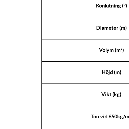
Attribut
Värde
Konlutning (°)
Diameter (m)
Volym (m³)
Höjd (m)
Vikt (kg)
Ton vid 650kg/