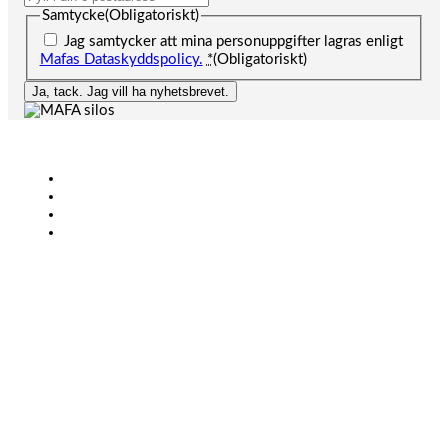
Samtycke
(Obligatoriskt)
Jag samtycker att mina personuppgifter lagras enligt
Mafas Dataskyddspolicy.
*
(Obligatoriskt)
Ja, tack. Jag vill ha nyhetsbrevet.
Lantbruk
Bioenergi
Industri
KONTAKT
+46 (0)431-44 52 60
info@mafa.se
order@mafa.se
ÖPPETTIDER LAGER