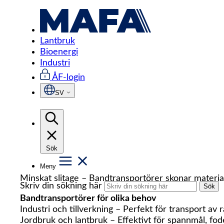
Hoppa
Start
/
Industri
/
Tömnings & Transportlösninga
till
innehåll
Bandtransportör
Lantbruk
Bioenergi
Industri
Bandtransportörer – Effektiv och flexibel material
ÅF-login
Bandtransportörer är en pålitlig och effektiv lösni
SV
och skonsamt förflytta bulkvaror, förpackade prod
bandtransportörer erbjuder skadas inte materialet.
Fördelar med bandtransportörer
Hög kapacitet – Hanterar stora mängder material sn
Sök
Anpassningsbar design – Finns i olika längder, br
Meny
Energisnål drift – Optimerad motorstyrning ger låg 
Minskat slitage – Bandtransportörer skonar material
Skriv din sökning här
Sök
Bandtransportörer för olika behov
Industri och tillverkning – Perfekt för transport av 
Jordbruk och lantbruk – Effektivt för spannmål, fo