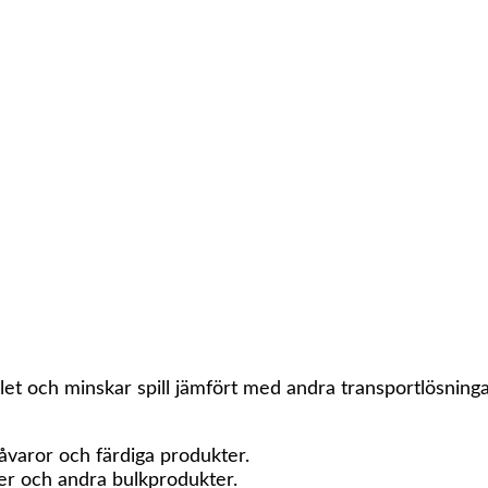
r
/
Bandtransportör
hantering
ng för att transportera material inom industri, lager och
ukter eller löst material över både korta och långa avs
abbt och effektivt.
edder och material beroende på användningsområde.
energiförbrukning och driftskostnad.
et och minskar spill jämfört med andra transportlösninga
råvaror och färdiga produkter.
der och andra bulkprodukter.