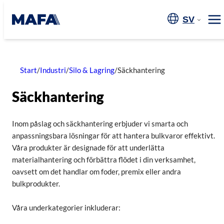
Hoppa
till
SV
Me
innehåll
Start
/
Industri
/
Silo & Lagring
/
Säckhantering
Säckhantering
Inom påslag och säckhantering erbjuder vi smarta och
anpassningsbara lösningar för att hantera bulkvaror effektivt.
Våra produkter är designade för att underlätta
materialhantering och förbättra flödet i din verksamhet,
oavsett om det handlar om foder, premix eller andra
bulkprodukter.
Våra underkategorier inkluderar: