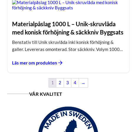
Materialpåslag 1000 L – Unik-skruvlåda
med konisk förhöjning & säckkniv Byggsats
Benstativ till Unik skruvlåda inkl konisk förhöjning &
galler. Levereras omonterad. Stor säckkniv. Volym 1000…
Läs mer om produkten
1
2
3
4
→
VÅR KVALITET