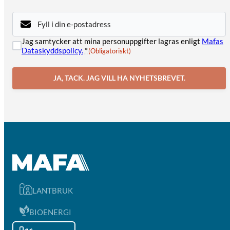
E-
post
(Obligatoriskt)
Samtycke
Jag samtycker att mina personuppgifter lagras enligt
Mafas
(Obligatoriskt)
Dataskyddspolicy.
*
(Obligatoriskt)
JA, TACK. JAG VILL HA NYHETSBREVET.
LANTBRUK
BIOENERGI