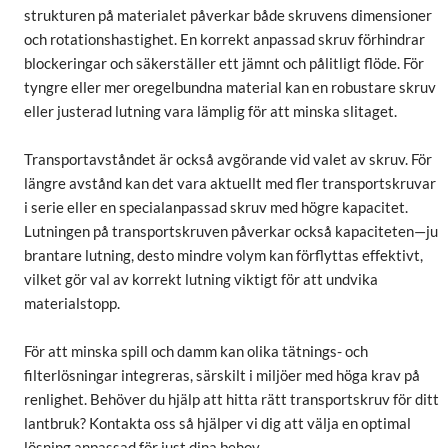
strukturen på materialet påverkar både skruvens dimensioner
och rotationshastighet. En korrekt anpassad skruv förhindrar
blockeringar och säkerställer ett jämnt och pålitligt flöde. För
tyngre eller mer oregelbundna material kan en robustare skruv
eller justerad lutning vara lämplig för att minska slitaget.
Transportavståndet är också avgörande vid valet av skruv. För
längre avstånd kan det vara aktuellt med fler transportskruvar
i serie eller en specialanpassad skruv med högre kapacitet.
Lutningen på transportskruven påverkar också kapaciteten—ju
brantare lutning, desto mindre volym kan förflyttas effektivt,
vilket gör val av korrekt lutning viktigt för att undvika
materialstopp.
För att minska spill och damm kan olika tätnings- och
filterlösningar integreras, särskilt i miljöer med höga krav på
renlighet. Behöver du hjälp att hitta rätt transportskruv för ditt
lantbruk? Kontakta oss så hjälper vi dig att välja en optimal
lösning anpassad för just dina behov.