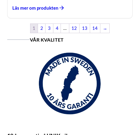
Läs mer om produkten
1
2
3
4
…
12
13
14
→
VÅR KVALITET