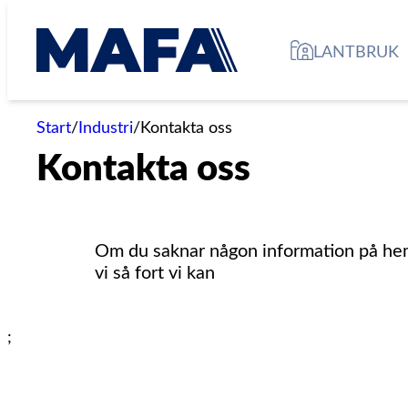
Hoppa
till
LANTBRUK
innehåll
Start
/
Industri
/
Kontakta oss
Kontakta oss
Om du saknar någon information på hemsi
vi så fort vi kan
;