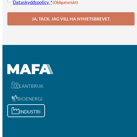
Dataskyddspolicy.
*
(Obligatoriskt)
JA, TACK. JAG VILL HA NYHETSBREVET.
LANTBRUK
BIOENERGI
INDUSTRI