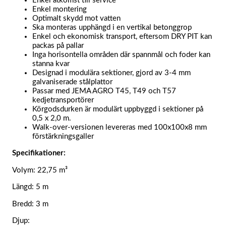
Enkel åtkomst till service
Enkel montering
Optimalt skydd mot vatten
Ska monteras upphängd i en vertikal betonggrop
Enkel och ekonomisk transport, eftersom DRY PIT kan
packas på pallar
Inga horisontella områden där spannmål och foder kan
stanna kvar
Designad i modulära sektioner, gjord av 3-4 mm
galvaniserade stålplattor
Passar med JEMA AGRO T45, T49 och T57
kedjetransportörer
Körgodsdurken är modulärt uppbyggd i sektioner på
0,5 x 2,0 m.
Walk-over-versionen levereras med 100x100x8 mm
förstärkningsgaller
Specifikationer:
Volym: 22,75 m³
Längd: 5 m
Bredd: 3 m
Djup: