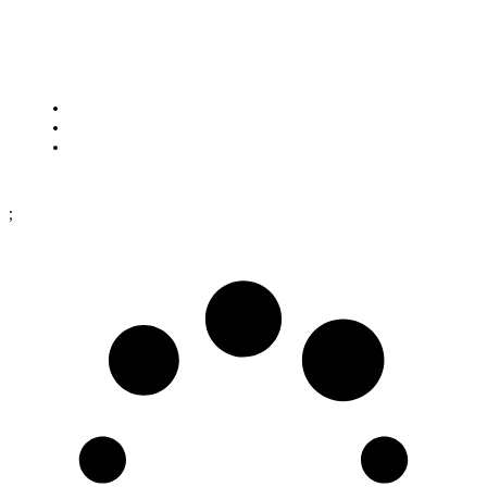
SE-262 73 Ängelholm
Visa på karta
Cookies
Köpinformation
Dataskyddspolicy
;