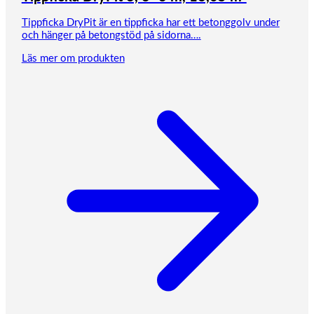
Tippficka DryPit är en tippficka har ett betonggolv under
och hänger på betongstöd på sidorna….
Läs mer om produkten