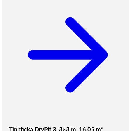
Tippficka DryPit 3, 3×3 m, 16,05 m³