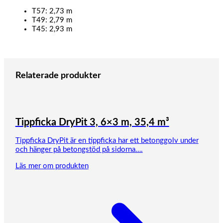
T57: 2,73 m
T49: 2,79 m
T45: 2,93 m
Relaterade produkter
Tippficka DryPit 3, 6×3 m, 35,4 m³
Tippficka DryPit är en tippficka har ett betonggolv under
och hänger på betongstöd på sidorna….
Läs mer om produkten