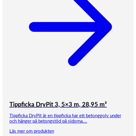
Tippficka DryPit 3, 5×3 m, 28,95 m³
Tippficka DryPit är en tippficka har ett betonggolv under
och hänger på betongstöd på sidorna….
Läs mer om produkten