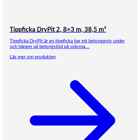
Tippficka DryPit 2, 8×3 m, 38,5 m³
Tippficka DryPit är en tippficka har ett betonggolv under
och hänger på betongstöd på sidorna….
Läs mer om produkten