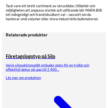
Tack vare ett brett sortiment av skruvlådor, tillbehör och
möjligheten att anpassa storlek och utförande blir MAFA BIB
ett mångsidigt och framtidssäkert val – oavsett om du
hanterar små volymer eller stora industriella bulkmaterial.
Relaterade produkter
Företagslogotyp på Silo
Varje silosektionsplåt erbjuder plats för en tydlig och
effektfull dekor på upp till 2 400…
Läs mer om produkten