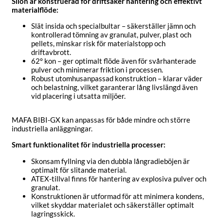
Silon är konstruerad för driftsäker hantering och effektivt
materialflöde:
Slät insida och specialbultar – säkerställer jämn och
kontrollerad tömning av granulat, pulver, plast och
pellets, minskar risk för materialstopp och
driftavbrott.
62° kon – ger optimalt flöde även för svårhanterade
pulver och minimerar friktion i processen.
Robust utomhusanpassad konstruktion – klarar väder
och belastning, vilket garanterar lång livslängd även
vid placering i utsatta miljöer.
MAFA BIBI-GX kan anpassas för både mindre och större
industriella anläggningar.
Smart funktionalitet för industriella processer:
Skonsam fyllning via den dubbla långradieböjen är
optimalt för slitande material.
ATEX-tillval finns för hantering av explosiva pulver och
granulat.
Konstruktionen är utformad för att minimera kondens,
vilket skyddar materialet och säkerställer optimalt
lagringsskick.