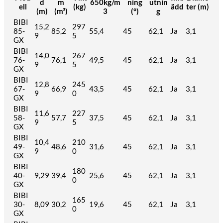
d
m
650kg/m
ning
utnin
ell
(kg)
ädd
ter (m)
(m)
(m³)
3
(°)
g
BIBI
15,2
297
85-
85,2
55,4
45
62,1
Ja
3,1
9
5
GX
BIBI
14,0
267
76-
76,1
49,5
45
62,1
Ja
3,1
9
5
GX
BIBI
12,8
245
67-
66,9
43,5
45
62,1
Ja
3,1
9
0
GX
BIBI
11,6
227
58-
57,7
37,5
45
62,1
Ja
3,1
9
5
GX
BIBI
10,4
210
49-
48,6
31,6
45
62,1
Ja
3,1
9
0
GX
BIBI
180
40-
9,29
39,4
25,6
45
62,1
Ja
3,1
0
GX
BIBI
165
30-
8,09
30,2
19,6
45
62,1
Ja
3,1
0
GX