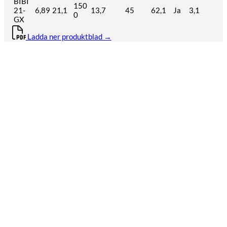
BIBI
150
21-
6,89
21,1
13,7
45
62,1
Ja
3,1
0
GX
Ladda ner produktblad →