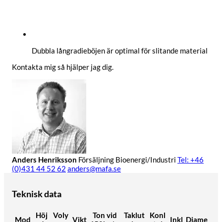
Dubbla långradieböjen är optimal för slitande material
Kontakta mig så hjälper jag dig.
Anders Henriksson
Försäljning Bioenergi/Industri
Tel: +46
(0)431 44 52 62
anders@mafa.se
Teknisk data
Höj
Voly
Ton vid
Taklut
Konl
Mod
Vikt
Inkl
Diame