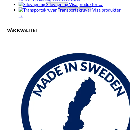
Silovägning
Visa produkter →
Transportskruvar
Visa produkter
→
VÅR KVALITET