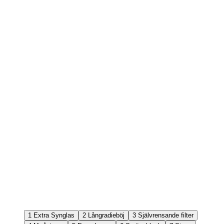
1
Extra Synglas
2
Långradieböj
3
Självrensande filter