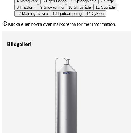
4
Nivågivare
5
Egen Logga
6
Sprängbleck
7
Stege
8
Plattform
9
Silovägning
10
Skruvlåda
11
Suglåda
12
Målning av silo
13
Ljuddämpning
14
Cyklon
Klicka eller hovra över markörerna för mer information.
Bildgalleri