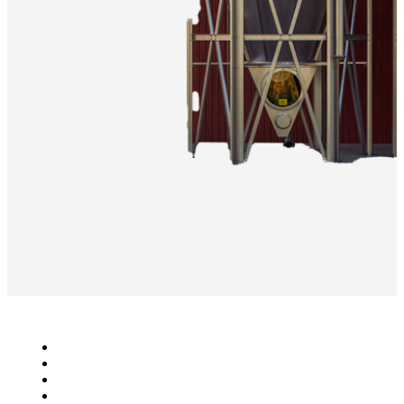
Lantbruk
Bioenergi
Industri