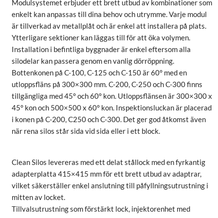
Modulsystemet erbjuder ett brett utbud av kombinationer som
enkelt kan anpassas till dina behov och utrymme. Varje modul
är tillverkad av metallplåt och är enkel att installera på plats.
Ytterligare sektioner kan läggas till för att öka volymen.
Installation i befintliga byggnader är enkel eftersom alla
silodelar kan passera genom en vanlig dörröppning.
Bottenkonen på C-100, C-125 och C-150 är 60° med en
utloppsfläns på 300×300 mm. C-200, C-250 och C-300 finns
tillgängliga med 45° och 60° kon. Utloppsflänsen är 300×300 x
45° kon och 500×500 x 60° kon. Inspektionsluckan är placerad
i konen på C-200, C250 och C-300. Det ger god åtkomst även
när rena silos står sida vid sida eller i ett block.
Clean Silos levereras med ett delat stållock med en fyrkantig
adapterplatta 415×415 mm för ett brett utbud av adaptrar,
vilket säkerställer enkel anslutning till påfyllningsutrustning i
mitten av locket.
Tillvalsutrustning som förstärkt lock, injektorenhet med