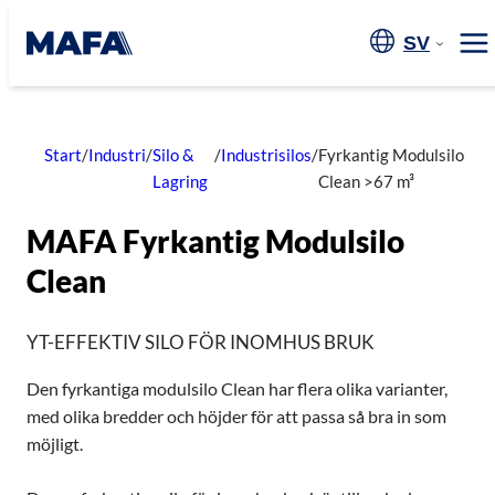
Hoppa
till
SV
Me
innehåll
Start
/
Industri
/
Silo &
/
Industrisilos
/
Fyrkantig Modulsilo
Lagring
Clean >67 m³
MAFA Fyrkantig Modulsilo
Clean
YT-EFFEKTIV SILO FÖR INOMHUS BRUK
Den fyrkantiga modulsilo Clean har flera olika varianter,
med olika bredder och höjder för att passa så bra in som
möjligt.