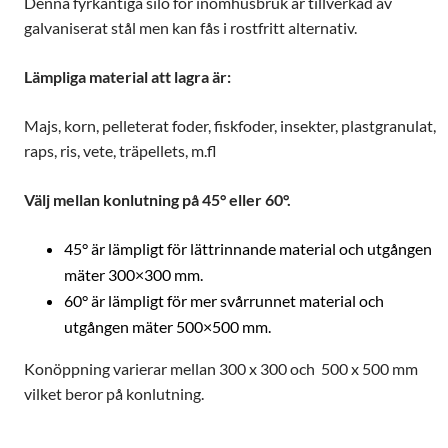
Denna fyrkantiga silo för inomhusbruk är tillverkad av
galvaniserat stål men kan fås i rostfritt alternativ.
Lämpliga material att lagra är:
Majs, korn, pelleterat foder, fiskfoder, insekter, plastgranulat,
raps, ris, vete, träpellets, m.fl
Välj mellan konlutning på 45° eller 60°.
45° är lämpligt för lättrinnande material och utgången
mäter 300×300 mm.
60° är lämpligt för mer svårrunnet material och
utgången mäter 500×500 mm.
Konöppning varierar mellan 300 x 300 och 500 x 500 mm
vilket beror på konlutning.