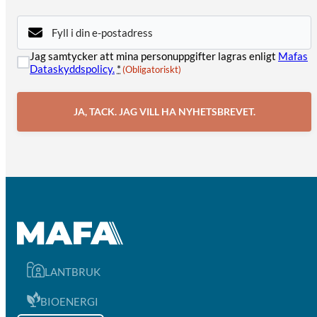
E-
post
(Obligatoriskt)
Samtycke
Jag samtycker att mina personuppgifter lagras enligt
Mafas
Dataskyddspolicy.
*
(Obligatoriskt)
(Obligatoriskt)
LANTBRUK
BIOENERGI