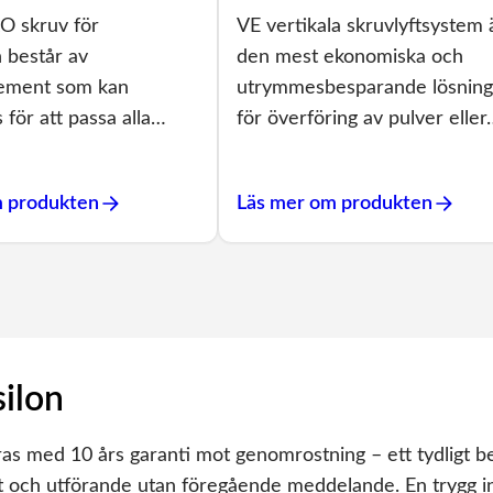
 skruv för
VE vertikala skruvlyftsystem 
n består av
den mest ekonomiska och
lement som kan
utrymmesbesparande lösnin
för att passa alla…
för överföring av pulver elle
m produkten
Läs mer om produkten
silon
med 10 års garanti mot genomrostning – ett tydligt bevis
nt och utförande utan föregående meddelande. En trygg in