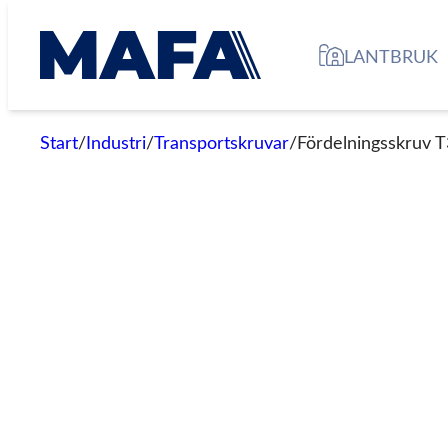
Hoppa
till
LANTBRUK
innehåll
Start
/
Industri
/
Transportskruvar
/
Fördelningsskruv 