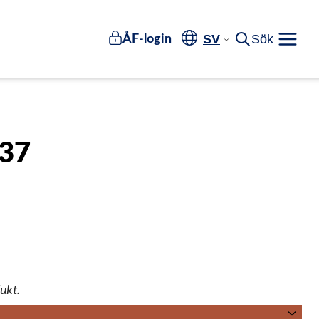
SV
Sök
ÅF-login
Meny
T37
ukt.