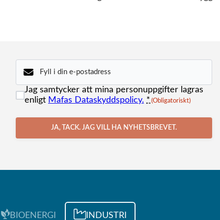
E-
(Obligatoriskt)
post
(Obligatoriskt)
Samtycke
Jag samtycker att mina personuppgifter lagras
enligt
Mafas Dataskyddspolicy.
*
(Obligatoriskt)
JA, TACK. JAG VILL HA NYHETSBREVET.
BIOENERGI
INDUSTRI