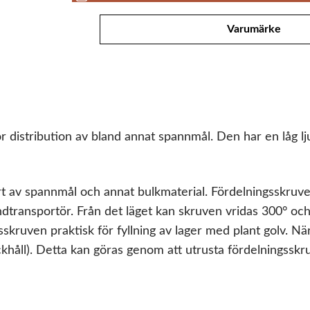
Attribut
Värde
Varumärke
distribution av bland annat spannmål. Den har en låg ljud
rt av spannmål och annat bulkmaterial. Fördelningsskru
transportör. Från det läget kan skruven vridas 300° och
sskruven praktisk för fyllning av lager med plant golv.
khåll). Detta kan göras genom att utrusta fördelningsskr