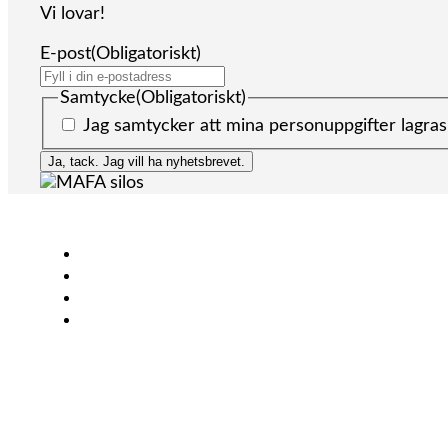
Vi lovar!
E-post
(Obligatoriskt)
Samtycke
(Obligatoriskt)
Jag samtycker att mina personuppgifter lagras
Lantbruk
Bioenergi
Industri
KONTAKT
+46 (0)431-44 52 60