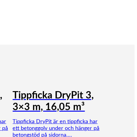
,
Tippficka DryPit 3,
3×3 m, 16,05 m³
har
Tippficka DryPit är en tippficka har
r på
ett betonggolv under och hänger på
betongstöd på sidorna….