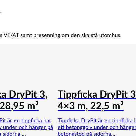
.
s VE/AT samt presenning om den ska stå utomhus.
ka DryPit 3,
Tippficka DryPit 3
 28,95 m³
4×3 m, 22,5 m³
it är en tippficka har
Tippficka DryPit är en tippficka 
v under och hänger på
ett betonggolv under och hänge
å sidorna….
betongstöd på sidorna….