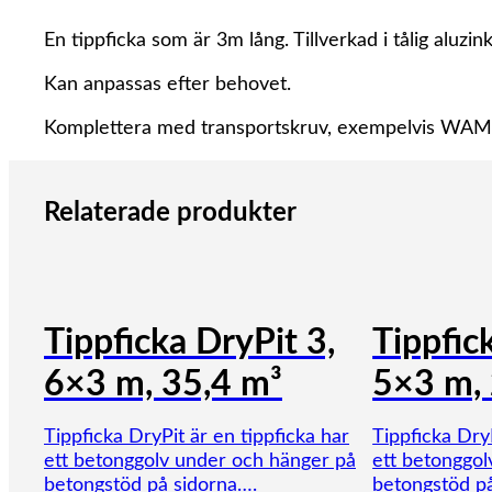
En tippficka som är 3m lång. Tillverkad i tålig aluzink
Kan anpassas efter behovet.
Komplettera med transportskruv, exempelvis WAM
Relaterade produkter
Tippficka DryPit 3,
Tippfic
6×3 m, 35,4 m³
5×3 m,
Tippficka DryPit är en tippficka har
Tippficka DryP
ett betonggolv under och hänger på
ett betonggol
betongstöd på sidorna….
betongstöd p