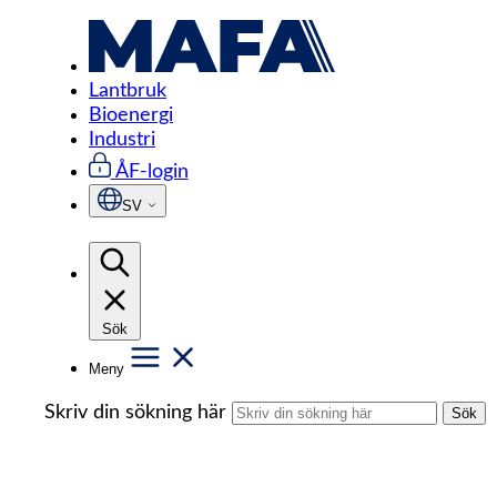
Hoppa
Start
/
Industri
/
Tippfickor
/
Golvkupa 3m
till
innehåll
Lantbruk
Bioenergi
Industri
ÅF-login
SV
Sök
Meny
Skriv din sökning här
Sök