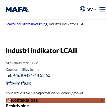
Hoppa
till
SV
Me
innehåll
Start
/
Industri
/
Silovägning
/
Industri indikator LCAII
Industri indikator LCAII
Artikelnummer:
LCAII
Kategori:
Silovägning
Tel: +46 (0)431-44 52 60
info@mafa.se
Kontakta oss för mer information om denna produkt.
Kontakta oss
Beskrivning