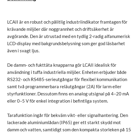
LCAII är en robust och pålitlig industriindikator framtagen för
krävande miljöer där noggrannhet och driftsäkerhet är
avgörande. Den är utrustad med en tydlig 2-radig alfanumerisk
LCD-display med bakgrundsbelysning som ger god läsbarhet
även i svagt ljus.
De damm- och fukttäta knapparna gör LCAII idealisk för
användning i tuffa industriella miljöer. Enheten erbjuder både
RS232- och RS485-serieutgångar för flexibel kommunikation
samt två programmerbara reläutgångar (2A) för larm eller
styrfunktioner. Dessutom finns en analog utsignal på 4–20 mA
eller 0–5 V för enkel integration i befintliga system.
Tarafunktion ingår för bekväm vikt- eller signalhantering. Den
lackerade aluminiumlådan (IP65) ger ett starkt skydd mot
damm och vatten, samtidigt som den kompakta storleken på 15