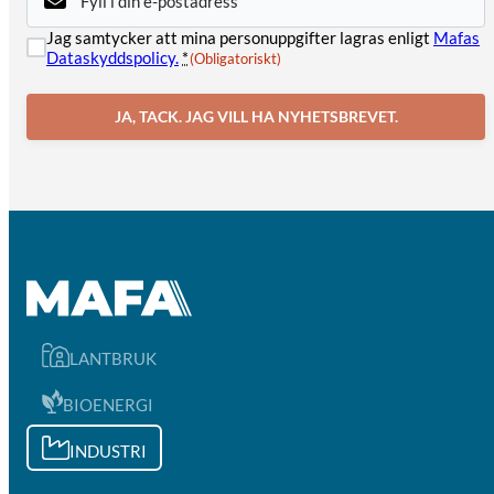
post
(Obligatoriskt)
Samtycke
Jag samtycker att mina personuppgifter lagras enligt
Mafas
(Obligatoriskt)
Dataskyddspolicy.
*
(Obligatoriskt)
JA, TACK. JAG VILL HA NYHETSBREVET.
LANTBRUK
BIOENERGI
INDUSTRI