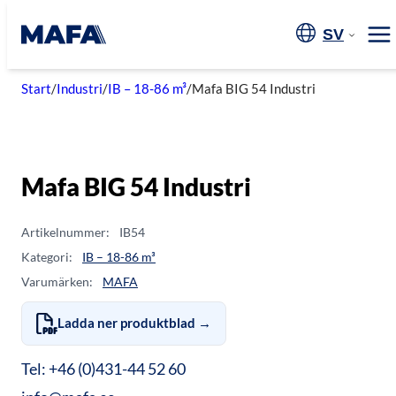
Hoppa
till
SV
Me
innehåll
Start
/
Industri
/
IB – 18-86 m³
/
Mafa BIG 54 Industri
Mafa BIG 54 Industri
Artikelnummer:
IB54
Kategori:
IB – 18-86 m³
Varumärken:
MAFA
Ladda ner produktblad →
Tel: +46 (0)431-44 52 60