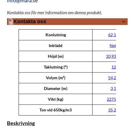
info@mafa.se
Kontakta oss för mer information om denna produkt.
Kontakta oss
Attribut
Värde
Konlutning
62,1
Inklädd
Nej
Höjd (m)
10,93
Taklutning (°)
12
Volym (m³)
54,2
Diameter (m)
3,1
Vikt (kg)
2275
Ton vid 650kg/m3
35,2
Beskrivning