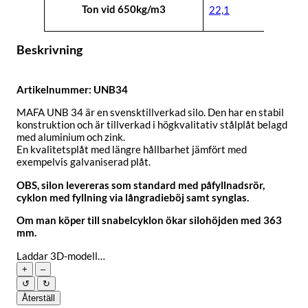
Ton vid 650kg/m3
22,1
Beskrivning
Artikelnummer: UNB34
MAFA UNB 34 är en svensktillverkad silo. Den har en stabil
konstruktion och är tillverkad i högkvalitativ stålplåt belagd
med aluminium och zink.
En kvalitetsplåt med längre hållbarhet jämfört med
exempelvis galvaniserad plåt.
OBS, silon levereras som standard med påfyllnadsrör,
cyklon med fyllning via långradieböj samt synglas.
Om man köper till snabelcyklon ökar silohöjden med 363
mm.
Laddar 3D-modell…
+
–
↺
↻
Återställ