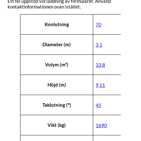
Ett fel uppstod vid laddning av formuläret. Använd
kontaktinformationen ovan istället.
Attribut
Värde
Konlutning
70
Diameter (m)
3,1
Volym (m³)
33,8
Höjd (m)
9,11
Taklutning (°)
45
Vikt (kg)
1690