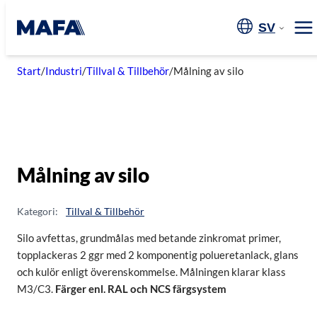
Hoppa
till
SV
Me
innehåll
Start
/
Industri
/
Tillval & Tillbehör
/
Målning av silo
Målning av silo
Kategori:
Tillval & Tillbehör
Silo avfettas, grundmålas med betande zinkromat primer,
topplackeras 2 ggr med 2 komponentig polueretanlack, glans
och kulör enligt överenskommelse. Målningen klarar klass
M3/C3.
Färger enl. RAL och NCS färgsystem