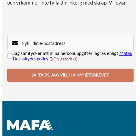
och vi kommer inte fylla din inkorg med skräp. Vi lovar!
E-
post
(Obligatoriskt)
Samtycke
Jag samtycker att mina personuppgifter lagras enligt
Mafas
(Obligatoriskt)
Dataskyddspolicy.
*
(Obligatoriskt)
JA, TACK. JAG VILL HA NYHETSBREVET.