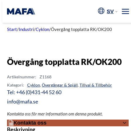
Hoppa
till
SV
Me
innehåll
Start
/
Industri
/
Cyklon
/
Övergång topplatta RK/OK200
Övergång topplatta RK/OK200
Artikelnummer:
Z1168
Kategori:
Cyklon
,
Övergångar & Spjäll
,
Tillval & Tillbehör
Tel: +46 (0)431-44 52 60
info@mafa.se
Kontakta oss för mer information om denna produkt.
Kontakta oss
Beskrivning