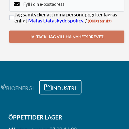
post
(Obligatoriskt)
Samtycke
Jag samtycker att mina personuppgifter lagras
(Obligatoriskt)
enligt
Mafas Dataskyddspolicy.
*
(Obligatoriskt)
JA, TACK. JAG VILL HA NYHETSBREVET.
BIOENERGI
INDUSTRI
ÖPPETTIDER LAGER