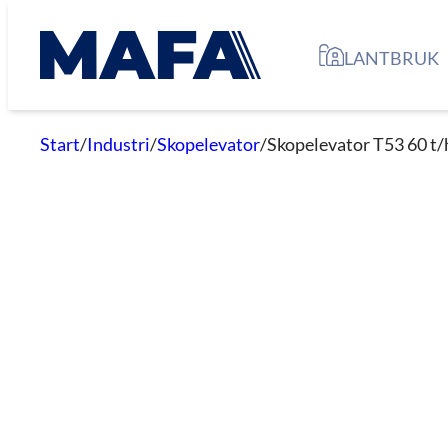
Hoppa
till
LANTBRUK
innehåll
Start
/
Industri
/
Skopelevator
/
Skopelevator T53 60 t/