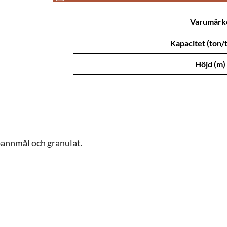
Attribut
Värde
Varumärk
Kapacitet (ton
Höjd (m)
spannmål och granulat.