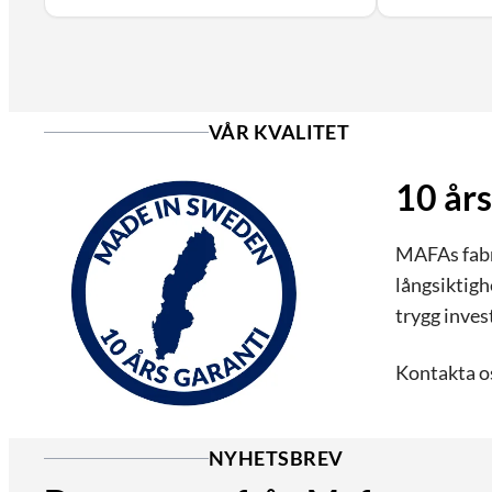
VÅR KVALITET
10 års
MAFAs fabri
långsiktigh
trygg inves
Kontakta os
NYHETSBREV