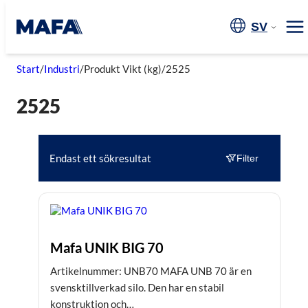
Hoppa
till
SV
Me
innehåll
Start
/
Industri
/
Produkt Vikt (kg)
/
2525
2525
Endast ett sökresultat
Filter
Mafa UNIK BIG 70
Artikelnummer: UNB70 MAFA UNB 70 är en
svensktillverkad silo. Den har en stabil
konstruktion och…