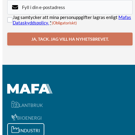
E-
post
(Obligatoriskt)
Samtycke
Jag samtycker att mina personuppgifter lagras enligt
Mafas
(Obligatoriskt)
Dataskyddspolicy.
*
(Obligatoriskt)
JA, TACK. JAG VILL HA NYHETSBREVET.
LANTBRUK
BIOENERGI
INDUSTRI