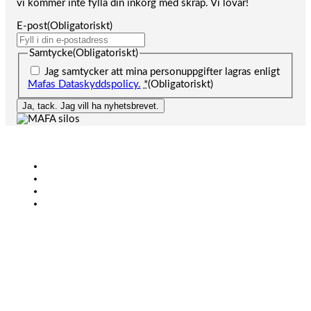
vi kommer inte fylla din inkorg med skräp. Vi lovar!
E-post
(Obligatoriskt)
Samtycke
(Obligatoriskt)
Jag samtycker att mina personuppgifter lagras enligt
Mafas Dataskyddspolicy.
*
(Obligatoriskt)
Ja, tack. Jag vill ha nyhetsbrevet.
Lantbruk
Bioenergi
Industri
KONTAKT
+46 (0)431-44 52 60
info@mafa.se
order@mafa.se