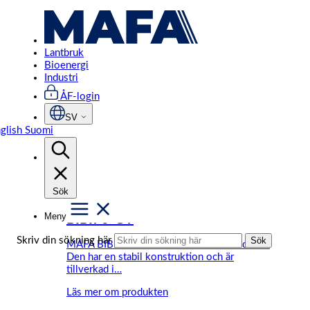
Hoppa
Start
/
Industri
/
Produkt Vikt (kg)
/
2675
till
innehåll
2675
Lantbruk
Bioenergi
Industri
Visar alla 6 resultat
ÅF-login
SV
glish
Suomi
Filter
Sök
Meny
BIBI76-GY
Skriv din sökning här
Sök
MAFA BIBI76-GY är en svensktillverkad silo.
Den har en stabil konstruktion och är
tillverkad i…
Läs mer om produkten