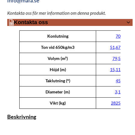
info@mafa.se
Kontakta oss för mer information om denna produkt.
Kontakta oss
Attribut
Värde
Konlutning
70
Ton vid 650kg/m3
51,67
Volym (m³)
79,5
Höjd (m)
15,11
Taklutning (°)
45
Diameter (m)
3,1
Vikt (kg)
2825
Beskrivning