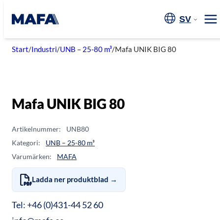
Hoppa
till
SV
Me
innehåll
Start
/
Industri
/
UNB – 25-80 m³
/
Mafa UNIK BIG 80
Mafa UNIK BIG 80
Artikelnummer:
UNB80
Kategori:
UNB – 25-80 m³
Varumärken:
MAFA
Ladda ner produktblad →
Tel: +46 (0)431-44 52 60