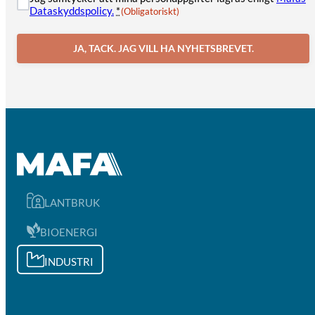
Dataskyddspolicy.
*
(Obligatoriskt)
JA, TACK. JAG VILL HA NYHETSBREVET.
LANTBRUK
BIOENERGI
INDUSTRI