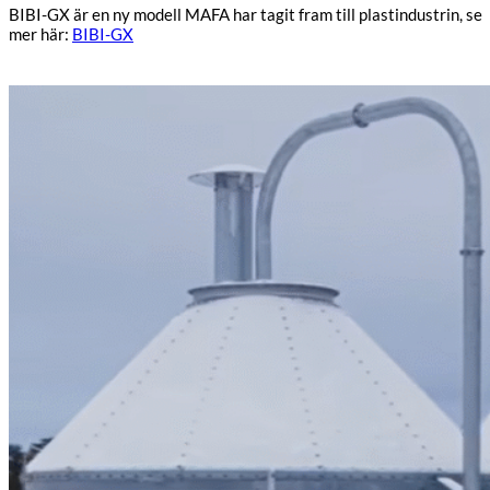
BIBI-GX är en ny modell MAFA har tagit fram till plastindustrin, se
mer här:
BIBI-GX