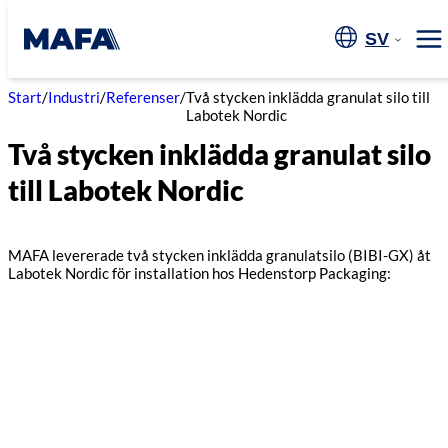
Hoppa
till
SV
Me
innehåll
Start
/
Industri
/
Referenser
/
Två stycken inklädda granulat silo till
Labotek Nordic
Två stycken inklädda granulat silo
till Labotek Nordic
MAFA levererade två stycken inklädda granulatsilo (BIBI-GX) åt
Labotek Nordic för installation hos Hedenstorp Packaging: